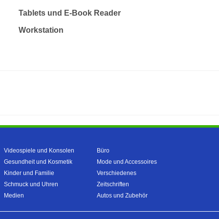
Tablets und E-Book Reader
Workstation
Videospiele und Konsolen
Büro
Gesundheit und Kosmetik
Mode und Accessoires
Kinder und Familie
Verschiedenes
Schmuck und Uhren
Zeitschriften
Medien
Autos und Zubehör