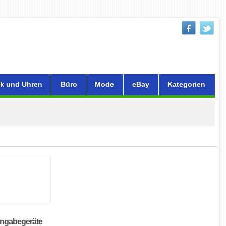
k und Uhren
Büro
Mode
eBay
Kategorien
ingabegeräte