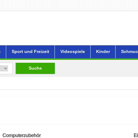
n
Sport und Freizeit
Videospiele
Kinder
Schmuc
Suche
Computerzubehör
E