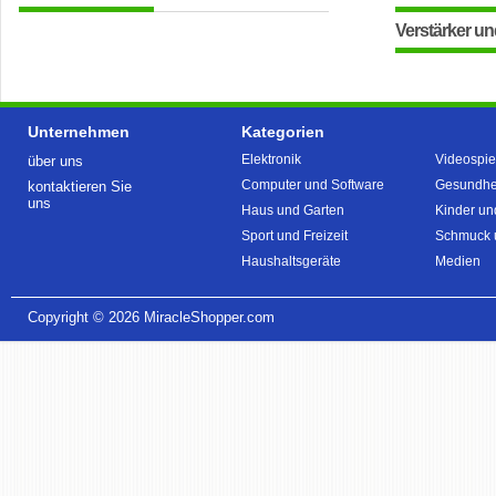
Verstärker un
Unternehmen
Kategorien
Elektronik
Videospie
über uns
Computer und Software
Gesundhei
kontaktieren Sie
uns
Haus und Garten
Kinder un
Sport und Freizeit
Schmuck 
Haushaltsgeräte
Medien
Copyright © 2026
MiracleShopper.com