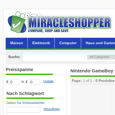
Maison
Elektronik
Computer
Haus und Garte
Suche:
Preisspanne
Nintendo GameBoy C
Page:
1 of 1 -
0 Produkte
£
£
Update
to
Nach Schlagwort
Geben Sie Schlüsselwörter:
Hinzufügen