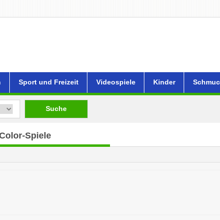
n
Sport und Freizeit
Videospiele
Kinder
Schmuc
Suche
olor-Spiele