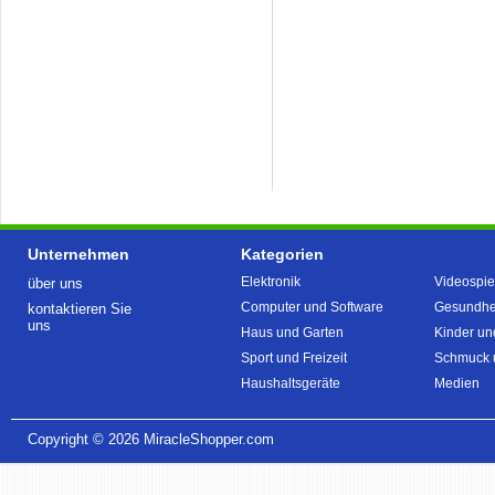
Unternehmen
Kategorien
Elektronik
Videospie
über uns
Computer und Software
Gesundhei
kontaktieren Sie
uns
Haus und Garten
Kinder un
Sport und Freizeit
Schmuck 
Haushaltsgeräte
Medien
Copyright © 2026
MiracleShopper.com