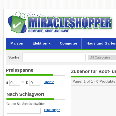
Maison
Elektronik
Computer
Haus und Garte
Suche:
Preisspanne
Zubehör für Boot- u
Page:
1 of 1 -
0 Produkte
£
£
Update
to
Nach Schlagwort
Geben Sie Schlüsselwörter:
Hinzufügen