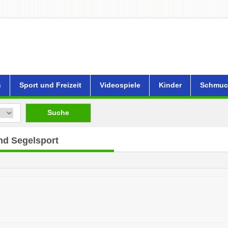
n
Sport und Freizeit
Videospiele
Kinder
Schmuc
Suche
nd Segelsport