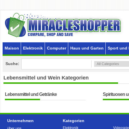
Maison
Elektronik
Computer
Haus und Garten
Sport und 
Suche:
Lebensmittel und Wein
Kategorien
Lebensmittel und Getränke
Spirituosen u
Unternehmen
Kategorien
Elektronik
Videospie
über uns