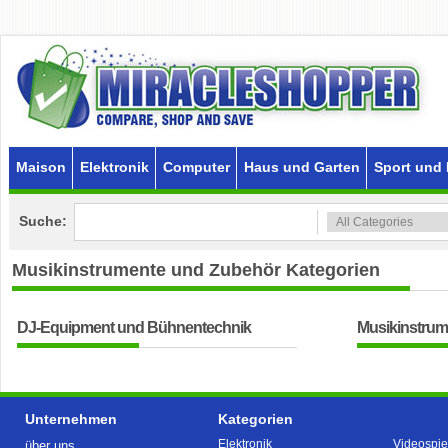
Maison
Elektronik
Computer
Haus und Garten
Sport und 
Suche:
Musikinstrumente und Zubehör
Kategorien
DJ-Equipment und Bühnentechnik
Musikinstrum
Unternehmen
Kategorien
Elektronik
Videospie
über uns