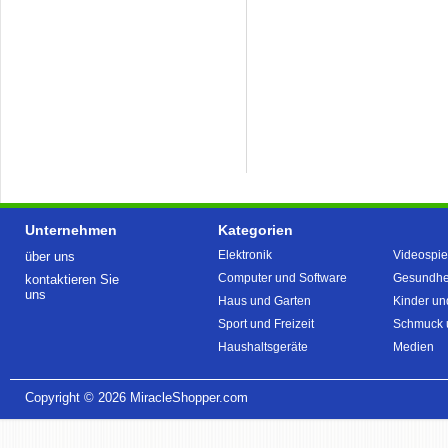
Unternehmen
Kategorien
Elektronik
Videospie
über uns
Computer und Software
Gesundhei
kontaktieren Sie
uns
Haus und Garten
Kinder un
Sport und Freizeit
Schmuck 
Haushaltsgeräte
Medien
Copyright © 2026
MiracleShopper.com