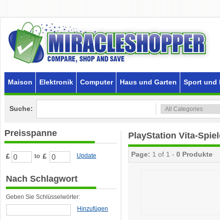
Maison
Elektronik
Computer
Haus und Garten
Sport und 
Suche:
Preisspanne
PlayStation Vita-Spiel
Page:
1 of 1 -
0 Produkte
£
£
Update
to
Nach Schlagwort
Geben Sie Schlüsselwörter:
Hinzufügen