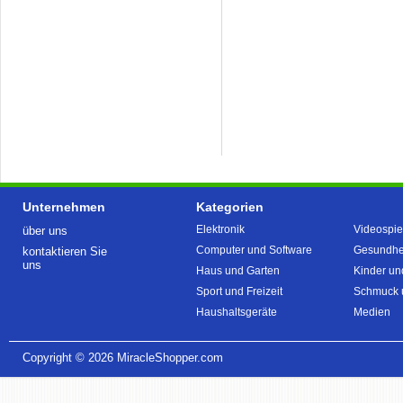
Unternehmen
Kategorien
Elektronik
Videospie
über uns
Computer und Software
Gesundhei
kontaktieren Sie
uns
Haus und Garten
Kinder un
Sport und Freizeit
Schmuck 
Haushaltsgeräte
Medien
Copyright © 2026
MiracleShopper.com