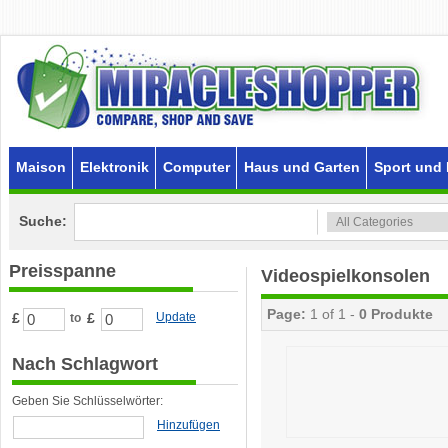
Maison
Elektronik
Computer
Haus und Garten
Sport und 
Suche:
Preisspanne
Videospielkonsolen
Page:
1 of 1 -
0 Produkte
£
£
Update
to
Nach Schlagwort
Geben Sie Schlüsselwörter:
Hinzufügen