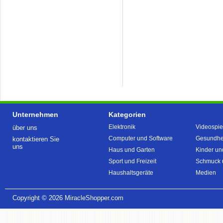
Unternehmen
Kategorien
Elektronik
Videospie
über uns
Computer und Software
Gesundhei
kontaktieren Sie
uns
Haus und Garten
Kinder un
Sport und Freizeit
Schmuck 
Haushaltsgeräte
Medien
Copyright © 2026
MiracleShopper.com