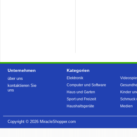
Unternehmen
Kategorien
Elektronik
Videospie
über uns
Computer und Software
Gesundhei
kontaktieren Sie
uns
Haus und Garten
Kinder un
Sport und Freizeit
Schmuck 
Haushaltsgeräte
Medien
Copyright © 2026
MiracleShopper.com