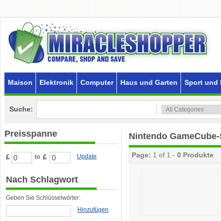
Maison
Elektronik
Computer
Haus und Garten
Sport und 
Suche:
Preisspanne
Nintendo GameCube-
Page:
1 of 1 -
0 Produkte
£
£
Update
to
Nach Schlagwort
Geben Sie Schlüsselwörter:
Hinzufügen