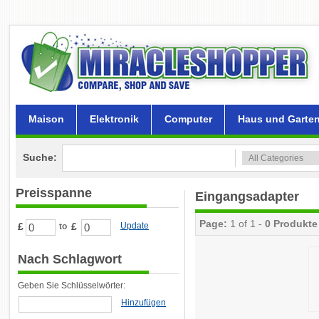
Maison
Elektronik
Computer
Haus und Garte
Suche:
Preisspanne
Eingangsadapter
Page:
1 of 1 -
0 Produkte
£
£
Update
to
Nach Schlagwort
Geben Sie Schlüsselwörter:
Hinzufügen