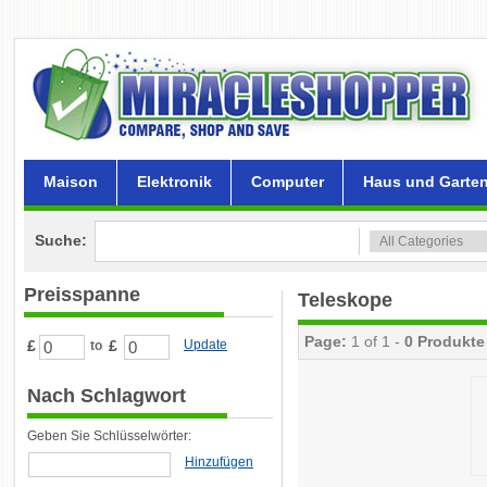
Maison
Elektronik
Computer
Haus und Garte
Suche:
Preisspanne
Teleskope
Page:
1 of 1 -
0 Produkte
£
£
Update
to
Nach Schlagwort
Geben Sie Schlüsselwörter:
Hinzufügen