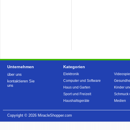
Unternehmen
Kategorien
Elektronik
Videospie
über uns
Computer und Software
Gesundhei
kontaktieren Sie
uns
Haus und Garten
Kinder un
Sport und Freizeit
Schmuck 
Haushaltsgeräte
Medien
Copyright © 2026
MiracleShopper.com