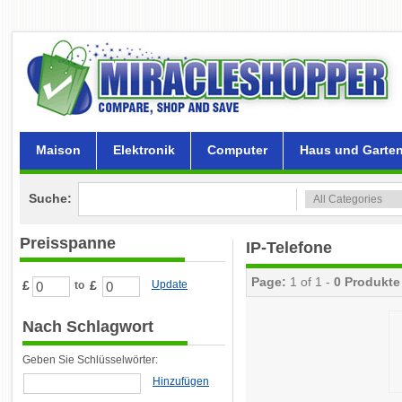
Maison
Elektronik
Computer
Haus und Garte
Suche:
Preisspanne
IP-Telefone
Page:
1 of 1 -
0 Produkte
£
£
Update
to
Nach Schlagwort
Geben Sie Schlüsselwörter:
Hinzufügen