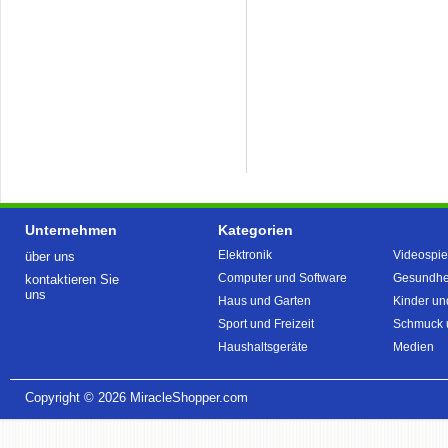
Unternehmen
Kategorien
Elektronik
Videospie
über uns
Computer und Software
Gesundhei
kontaktieren Sie
uns
Haus und Garten
Kinder un
Sport und Freizeit
Schmuck 
Haushaltsgeräte
Medien
Copyright © 2026
MiracleShopper.com