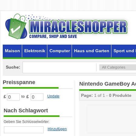
Maison
Elektronik
Computer
Haus und Garten
Sport und 
Suche:
Preisspanne
Nintendo GameBoy Ad
Page:
1 of 1 -
0 Produkte
£
£
Update
to
Nach Schlagwort
Geben Sie Schlüsselwörter:
Hinzufügen