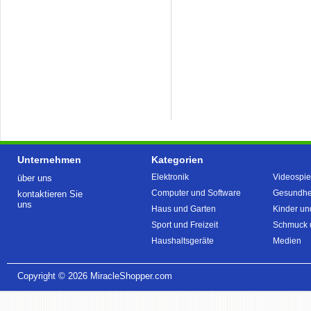
Unternehmen
Kategorien
Elektronik
Videospie
über uns
Computer und Software
Gesundhei
kontaktieren Sie
uns
Haus und Garten
Kinder un
Sport und Freizeit
Schmuck 
Haushaltsgeräte
Medien
Copyright © 2026
MiracleShopper.com