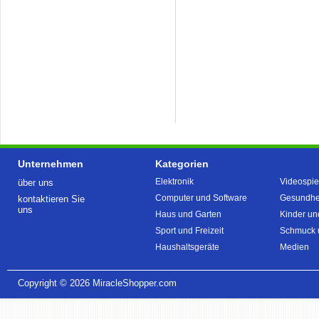
Unternehmen
Kategorien
Elektronik
Videospie
über uns
Computer und Software
Gesundhei
kontaktieren Sie
uns
Haus und Garten
Kinder un
Sport und Freizeit
Schmuck 
Haushaltsgeräte
Medien
Copyright © 2026
MiracleShopper.com